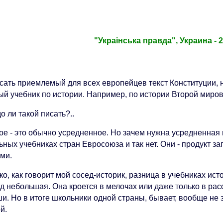
"Украiнська правда", Украина - 2
сать приемлемый для всех европейцев текст Конституции, н
ый учебник по истории. Например, по истории Второй миро
о ли такой писать?..
ое - это обычно усредненное. Но зачем нужна усредненная
ных учебниках стран Евросоюза и так нет. Они - продукт з
ами.
ко, как говорит мой сосед-историк, разница в учебниках и
д небольшая. Она кроется в мелочах или даже только в расс
и. Но в итоге школьники одной страны, бывает, вообще не 
й.