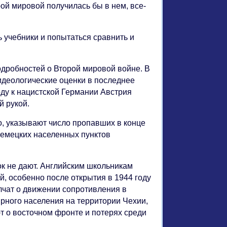
рой мировой получилась бы в нем, все-
ь учебники и попытаться сравнить и
подробностей о Второй мировой войне. В
 идеологические оценки в последнее
оду к нацистской Германии Австрия
й рукой.
о, указывают число пропавших в конце
емецких населенных пунктов
к не дают. Английским школьникам
й, особенно после открытия в 1944 году
олчат о движении сопротивления в
рного населения на территории Чехии,
т о восточном фронте и потерях среди