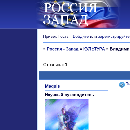
Привет, Гость!
Войдите
или
зарегистрируйте
»
Россия - Запад
»
КУЛЬТУРА
»
Владимир
Страница:
1
Поде
Пн
Maquis
Научный руководитель