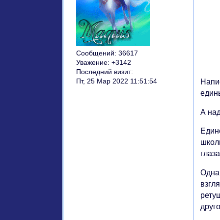
Сообщений:
36617
Уважение:
+3142
Последний визит:
Пт, 25 Мар 2022 11:51:54
Напи
един
А над
Един
школь
глаз
Одна
взгля
ретуш
друго