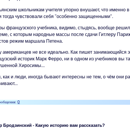
янским школьникам учителя упорно внушают, что именно в И
и тогда чувствовали себя "особенно защищенными".
ры французского учебника, видимо, стыдясь, вообще решил
еме, с которым народные массы после сдачи Гитлеру Пар
стов режим маршала Петена.
 у американцев не все идеально. Как пишет занимающийся 
цузский историк Марк Ферро, ни в одном из учебников вы т
ушенной Хиросимы...
, как и люди, иногда бывают интересны не тем, о чём они ра
ивают...
0
 Бродзинский - Какую историю вам рассказать?