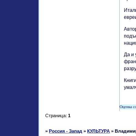
Италь
евре
Авто
подъ
наци
Да и
фран
разр
Книги
умалч
Страница:
1
»
Россия - Запад
»
КУЛЬТУРА
»
Владимир