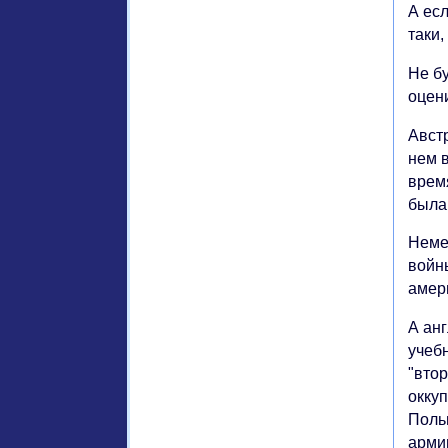
А ес
таки
Не б
оцен
Авст
нем 
время
была 
Неме
войн
амер
А ан
учеб
"вто
окку
Поль
арми