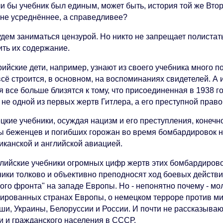
ли бы учебник был единым, может быть, история той же Вто
, не усреднённее, а справедливее?
удем заниматься цензурой. Но никто не запрещает полистат
ить их содержание.
рийские дети, например, узнают из своего учебника много 
всё строится, в основном, на воспоминаниях свидетелей. А
 все больше близятся к тому, что присоединенная в 1938 г
не одной из первых жертв Гитлера, а его преступной право
цкие учебники, осуждая нацизм и его преступления, конечн
ы беженцев и погибших горожан во время бомбардировок н
иканской и английской авиацией.
глийские учебники огромных цифр жертв этих бомбардирово
ники толково и объективно преподносят ход боевых действи
рого фронта" на западе Европы. Но - непонятно почему - м
пированных странах Европы, о немецком терроре против ми
ши, Украины, Белоруссии и России. И почти не рассказываю
и и гражданского населения в СССР.