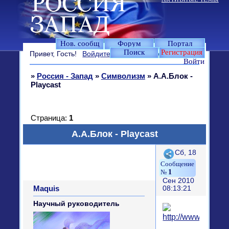
Нов. сообщ
Форум
Портал
Поиск
Регистрация
Привет, Гость!
Войдите
или
зарегистрируйтесь
.
Войти
»
Россия - Запад
»
Символизм
»
А.А.Блок -
Playcast
Страница:
1
А.А.Блок - Playcast
Поделиться
Сб, 18
1
Сен 2010
Maquis
08:13:21
Научный руководитель