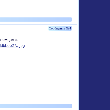
4
 немцами.