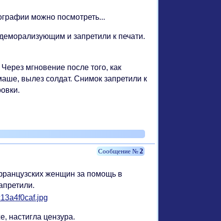
тографии можно посмотреть...
 деморализующим и запретили к печати.
ерез мгновение после того, как
маше, вылез солдат. Снимок запретили к
ровки.
2
французских женщин за помощь в
апретили.
, настигла цензура.