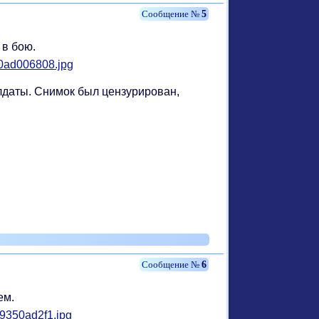
5
 в бою.
даты. Снимок был цензурирован,
6
ем.