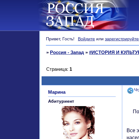
Привет, Гость!
Войдите
или
зарегистрируйте
»
Россия - Запад
»
#ИСТОРИЯ И КУЛЬТУ
Страница:
1
Поде
Чт
Марина
Абитуриент
По
Все 
насе