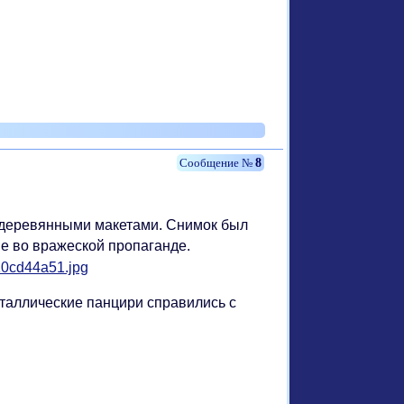
8
ь деревянными макетами. Снимок был
ие во вражеской пропаганде.
таллические панцири справились с