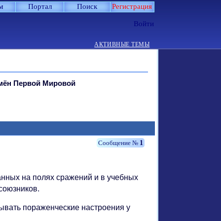
м
Портал
Поиск
Регистрация
Войти
АКТИВНЫЕ ТЕМЫ
мён Первой Мировой
1
нных на полях сражений и в учебных
союзников.
зывать пораженческие настроения у