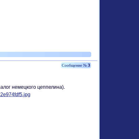
3
алог немецкого цеппелина).