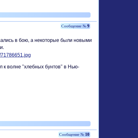
9
вались в бою, а некоторые были новыми
и.
л к волне "хлебных бунтов" в Нью-
10