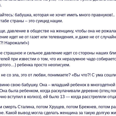
.
йтесь: бабушка, которая не хочет иметь много правнуков!..
табе страны – это суицид нации.
ще, давление в обществе на женщину, чтобы она не рожала 
ние идет не от газет или телевидения, и даже не от случайн
?! Нарожали!»)
е страшное и сильное давление идет со стороны наших близ
елей при известии о том, что их неразумное чадо собирается
ертого…) ребенка просто неописуем.
 не со зла, это от любви, понимаете? «Вы что?! С ума сошл
 виню свою бабушку. Она – младший ребенок в многодетной 
. Она была ребенком, когда раскулачивали деревню (отец 
чно вступил в колхоз), ей было 13 — когда расстреляли отца
м смерть Сталина, потом Хрущев, потом Брежнев, потом р
не. Какой вывод могла сделать женщина за такую долгую ж