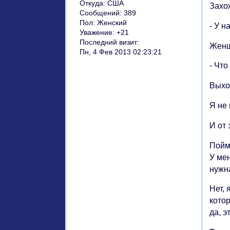
Откуда:
США
Захо
Сообщений:
389
Пол:
Женский
- У 
Уважение:
+21
Последний визит:
Женщ
Пн, 4 Фев 2013 02:23:21
- Что
Выхож
Я не 
И от 
Пойми
У мен
нужна
Нет, 
кото
да, э