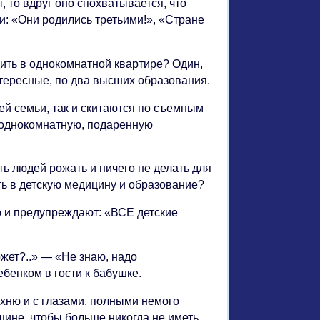
, то вдруг оно спохватывается, что
и: «Они родились третьими!», «Стране
дить в однокомнатной квартире? Один,
нтересные, по два высших образования.
ей семьи, так и скитаются по съемным
 однокомнатную, подаренную
ть людей рожать и ничего не делать для
ть в детскую медицину и образование?
р и предупреждают: «ВСЕ детские
ожет?..» — «Не знаю, надо
бенком в гости к бабушке.
хню и с глазами, полными немого
щине, чтобы больше никогда не иметь