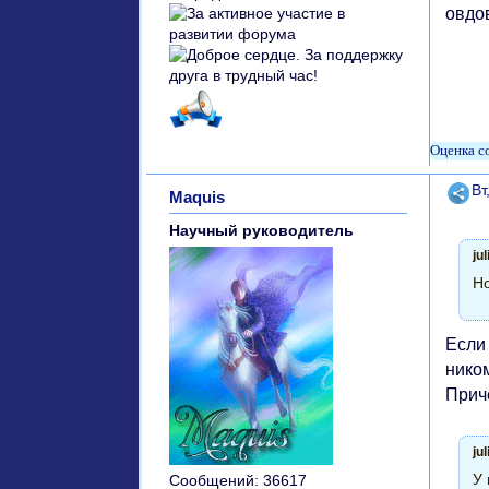
овдов
Поде
Вт
Maquis
Научный руководитель
ju
Но
Если 
ником
Приче
ju
У 
Сообщений:
36617