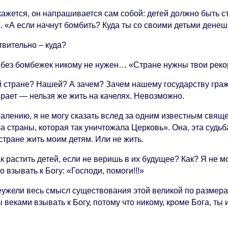
кажется, он напрашивается сам собой: детей должно быть с
х. «А если начнут бомбить? Куда ты со своими детьми дене
твительно – куда?
и без бомбежек никому не нужен… «Стране нужны твои реко
й стране? Нашей? А зачем? Зачем нашему государству граж
рает — нельзя же жить на качелях. Невозможно.
жалению, я не могу сказать вслед за одним известным свящ
а страны, которая так уничтожала Церковь». Она, эта судьба
стране жить моим детям. Или не жить.
к растить детей, если не веришь в их будущее? Как? Я не мо
о взывать к Богу: «Господи, помоги!!!»
еужели весь смысл существования этой великой по размера
 веками взывать к Богу, потому что никому, кроме Бога, ты 