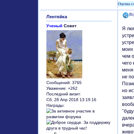
Поде
Вт
Лентяйка
Ученый
Совет
Я лю
устре
устре
моих
чем о
чего 
меня 
не по
Сообщений:
3765
Пози
Уважение:
+262
но ис
Последний визит:
заяв
Сб, 28 Апр 2018 13:19:16
вооб
Награды:
"буд
дале
вчера
живо