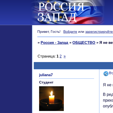
Привет, Гость!
Войдите
или
зарегистрируйте
»
Россия - Запад
»
ОБЩЕСТВО
»
Я не в
Страница:
1
2
»
Поде
Вт
juliana7
Студент
Я не
В ре
прих
опуб