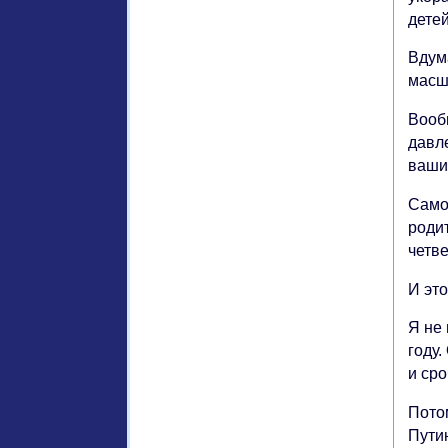
детей
Вдума
масш
Вооб
давле
ваши
Само
родит
четв
И это
Я не
году
и сро
Пото
Пути