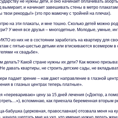
сударству не нужны дети, и оно начинает оплачивать аборты
д вымирает, и начинает завешивать стены в метро плакатам
 твои рекорды!» (это про мамочку с тройней на плечах).
отрю на эти плакаты, и мне тошно. Сколько детей можно ро
 три? У меня все друзья – многодетные. Молодые, умные, и
КТО из них не в состоянии заработать на квартиру для сво
атам с пятью-шестью детьми или втискиваются всемером в
телями «к свадьбе».
им делать? Какой стране нужны их дети? Как можно призыва
Не давать квартиры, не строить детские сады, не вкладыва
чери падает зрение – нам дают направление в глазной цент
ления в глазных центрах теперь платные».
 я «перевариваю» цену за 15 дней лечения («Доктор, а пом
отреть…»), вспоминаю, как приехала беременная вторым ре
ца-бабушка (церковная, православная) отозвала меня на ку
, начала шептать мне на ухо, что именно нужно делать жен