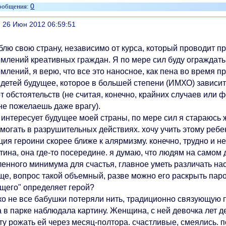
0
литься
, 26 Июн 2012 06:59:51
блю свою страну, независимо от курса, который проводит п
млений креативных граждан. Я по мере сил буду ограждать 
млений, я верю, что все это наносное, как пена во время пр
 детей будущее, которое в большей степени (ИМХО) зависит
т обстоятельств (не считая, конечно, крайних случаев или ф
не пожелаешь даже врагу).
интересует будущее моей страны, по мере сил я стараюсь ж
могать в разрушительных действиях. хочу учить этому ребе
ция героини скорее ближе к алярмизму. конечно, трудно и 
тина, она где-то посередине. я думаю, что людям на самом
ленного минимума для счастья, главное уметь различать н
ще, вопрос такой объемный, разве можно его раскрыть паро
ущего" определяет герой?
ко не все бабушки потеряли нить, традиционно связующую 
 в парке наблюдала картину. Женщина, с ней девочка лет де
ту рожать ей через месяц-полтора. счастливые, смеялись. 