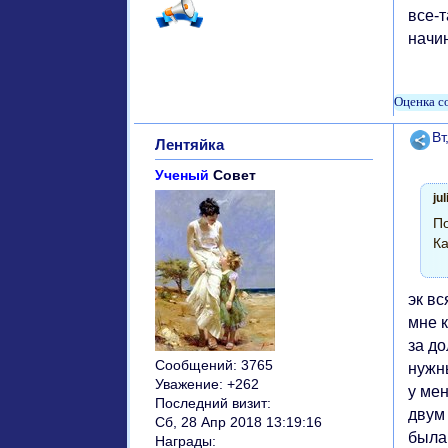
все-т
начин
Поде
Вт
Лентяйка
Ученый
Совет
ju
По
Ка
эк в
мне 
за д
Сообщений:
3765
нужн
Уважение:
+262
у мен
Последний визит:
двум
Сб, 28 Апр 2018 13:19:16
была
Награды: