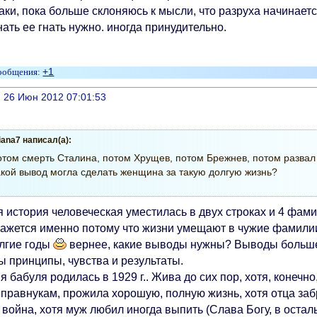
аки, пока больше склоняюсь к мысли, что разруха начинается
ать ее гнать нужно. иногда принудительно.
+1
литься
, 26 Июн 2012 07:01:53
liana7 написал(а):
том смерть Сталина, потом Хрущев, потом Брежнев, потом развал
кой вывод могла сделать женщина за такую долгую жизнь?
ся история человеческая уместилась в двух строках и 4 фам
кажется именно потому что жизни умещают в чужие фамилии
олгие годы
вернее, какие выводы нужны? Выводы больше 
ы принципы, чувства и результаты.
я бабуля родилась в 1929 г.. Жива до сих пор, хотя, конечн
 правнукам, прожила хорошую, полную жизнь, хотя отца заб
 война, хотя муж любил иногда выпить (Слава Богу, в оста