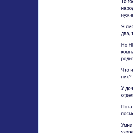
То го
наро
нужны
Я см
два,
Но НИ
комн
роди
Что 
них? 
У до
отде
Пока
посм
Умни
укора