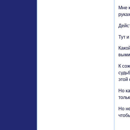
Мне 
рука
Дейс
Тут 
Како
выми
К со
судьб
этой 
Но ка
тольк
Но н
чтобы