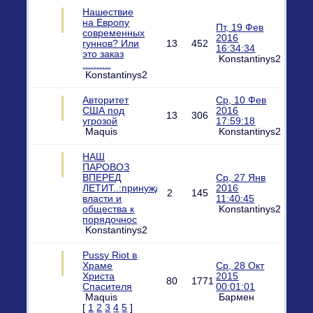
Нашествие
на Европу
Пт, 19 Фев
современных
2016
гуннов? Или
13
452
16:34:34
это заказ
Konstantinys2
..........
Konstantinys2
Авторитет
Ср, 10 Фев
США под
2016
13
306
угрозой
17:59:18
Maquis
Konstantinys2
НАШ
ПАРОВОЗ
ВПЕРЕД
Ср, 27 Янв
ЛЕТИТ..:принуждение
2016
2
145
власти и
11:40:45
общества к
Konstantinys2
порядочнос
Konstantinys2
Pussy Riot в
Храме
Ср, 28 Окт
Христа
2015
80
1771
Спасителя
00:01:01
Maquis
Бармен
[
1
2
3
4
5
]