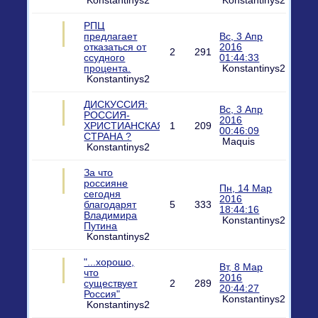
Konstantinys2
Konstantinys2
РПЦ
предлагает
Вс, 3 Апр
отказаться от
2016
2
291
ссудного
01:44:33
процента.
Konstantinys2
Konstantinys2
ДИСКУССИЯ:
Вс, 3 Апр
РОССИЯ-
2016
ХРИСТИАНСКАЯ
1
209
00:46:09
СТРАНА ?
Maquis
Konstantinys2
За что
россияне
Пн, 14 Мар
сегодня
2016
благодарят
5
333
18:44:16
Владимира
Konstantinys2
Путина
Konstantinys2
"...хорошо,
Вт, 8 Мар
что
2016
существует
2
289
20:44:27
Россия"
Konstantinys2
Konstantinys2