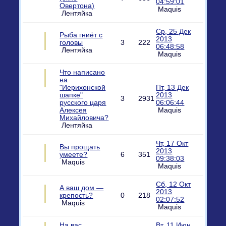
04:59:01
Овертона)
Maquis
Лентяйка
Ср, 25 Дек
Рыба гниёт с
2013
головы
3
222
06:48:58
Лентяйка
Maquis
Что написано
на
"Иерихонской
Пт, 13 Дек
шапке"
2013
3
2931
русского царя
06:06:44
Алексея
Maquis
Михайловича?
Лентяйка
Чт, 17 Окт
Вы прощать
2013
умеете?
6
351
09:38:03
Maquis
Maquis
Сб, 12 Окт
А ваш дом —
2013
крепость?
0
218
02:07:52
Maquis
Maquis
На вас
Вт, 11 Июн