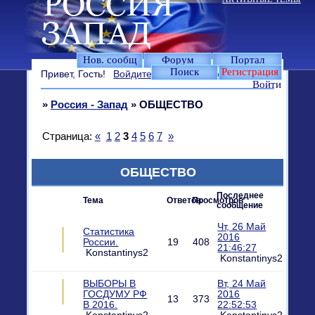
Нов. сообщ
Форум
Портал
Поиск
Регистрация
Привет, Гость!
Войдите
или
зарегистрируйтесь
.
Войти
»
Россия - Запад
»
ОБЩЕСТВО
Страница:
«
1
2
3
4
5
6
7
»
ОБЩЕСТВО
Последнее
Тема
Ответов
Просмотров
сообщение
Чт, 26 Май
Статистика
2016
России.
19
408
21:46:27
Konstantinys2
Konstantinys2
ВЫБОРЫ В
Вт, 24 Май
ГОСДУМУ РФ
2016
13
373
В 2016.
22:52:53