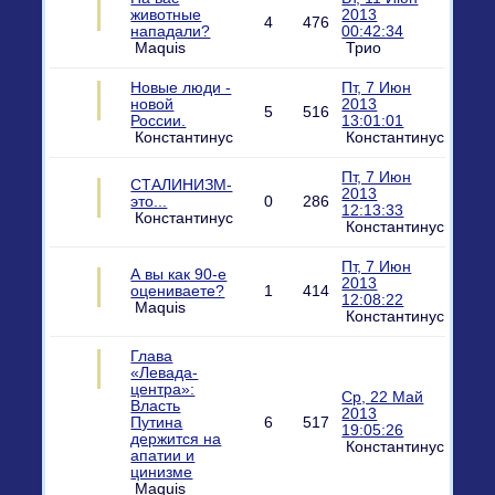
животные
2013
4
476
нападали?
00:42:34
Maquis
Трио
Новые люди -
Пт, 7 Июн
новой
2013
5
516
России.
13:01:01
Константинус
Константинус
Пт, 7 Июн
СТАЛИНИЗМ-
2013
это...
0
286
12:13:33
Константинус
Константинус
Пт, 7 Июн
А вы как 90-е
2013
оцениваете?
1
414
12:08:22
Maquis
Константинус
Глава
«Левада-
центра»:
Ср, 22 Май
Власть
2013
Путина
6
517
19:05:26
держится на
Константинус
апатии и
цинизме
Maquis