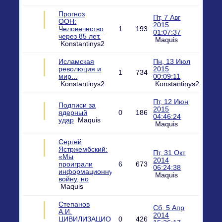
Прогноз
Пт, 7 Авг
ООН:
2015
Человечество
1
193
01:07:37
через 85 лет.
Maquis
Konstantinys2
Исламская
Пн, 13 Июл
революция и
2015
1
734
мир...
00:09:11
Konstantinys2
Konstantinys2
Пт, 12 Июн
Подписи за
2015
ядерный
0
186
04:46:24
удар
Maquis
Maquis
Сергей
Ястржембский:
Пт, 31 Окт
«Мы
2014
проиграли
6
673
06:24:38
информационную
Maquis
войну, но
Maquis
Степанов
Сб, 5 Апр
А.И.
2014
ЦИВИЛИЗАЦИОННЫЙ
0
426