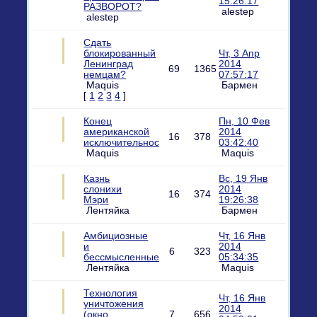
15:26:17
РАЗВОРОТ?
alestep
alestep
Сдать
блокированный
Чт, 3 Апр
Ленинград
2014
69
1365
немцам?
07:57:17
Maquis
Бармен
[
1
2
3
4
]
Конец
Пн, 10 Фев
американской
2014
16
378
исключительности
03:42:40
Maquis
Maquis
Казнь
Вс, 19 Янв
слонихи
2014
16
374
Мэри
19:26:38
Лентяйка
Бармен
Амбициозные
Чт, 16 Янв
и
2014
6
323
бессмысленные
05:34:35
Лентяйка
Maquis
Технология
Чт, 16 Янв
уничтожения
2014
(окно
7
656