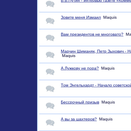
В.В.Путин - интервью газете «Комм
Зовите меня Измаил
Maquis
Вам президентов не многовато?
Ma
Марчин Шиманяк, Петр Зыхович - Н
Maquis
А Лужкову не пора?
Maquis
Том Энгельхардт - Начало советско
Бессрочный призыв
Maquis
А вы за шахтеров?
Maquis