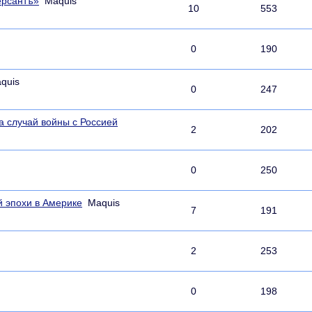
ерсантъ»
Maquis
10
553
0
190
quis
0
247
а случай войны с Россией
2
202
0
250
й эпохи в Америке
Maquis
7
191
2
253
0
198