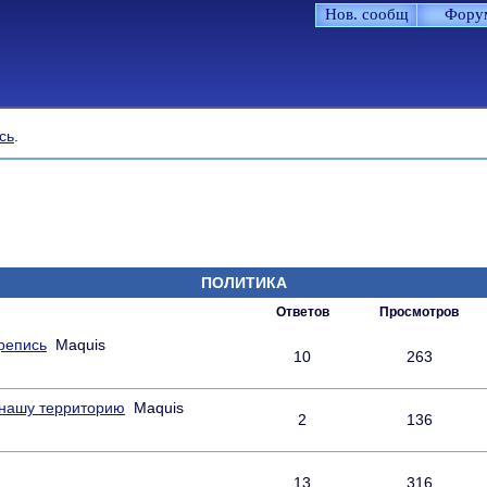
Нов. сообщ
Фору
сь
.
ПОЛИТИКА
Ответов
Просмотров
репись
Maquis
10
263
 нашу территорию
Maquis
2
136
13
316