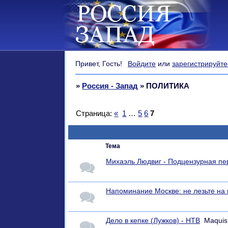
Привет, Гость!
Войдите
или
зарегистрируйте
»
Россия - Запад
»
ПОЛИТИКА
Страница:
«
1
…
5
6
7
Тема
Михаэль Людвиг - Подцензурная пе
Напоминание Москве: не лезьте на
Дело в кепке (Лужков) - НТВ
Maquis