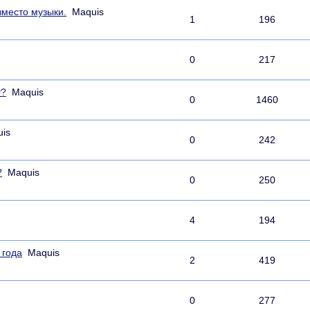
место музыки.
Maquis
1
196
0
217
т?
Maquis
0
1460
is
0
242
?
Maquis
0
250
4
194
 года
Maquis
2
419
0
277