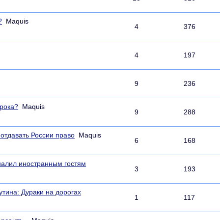
?
Maquis
4
376
4
197
9
236
срока?
Maquis
9
288
отдавать России право
Maquis
6
168
 налил иностранным гостям
3
193
тина: Дураки на дорогах
1
117