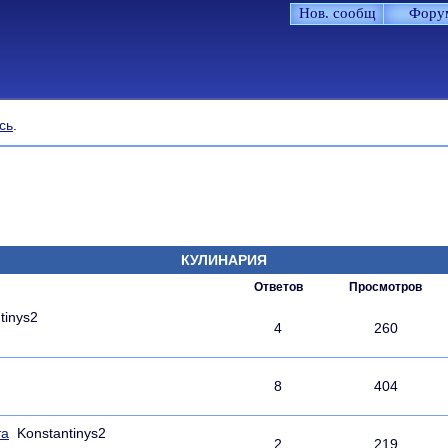
Нов. сообщ
Фору
сь
.
КУЛИНАРИЯ
Ответов
Просмотров
tinys2
4
260
8
404
та
Konstantinys2
2
219