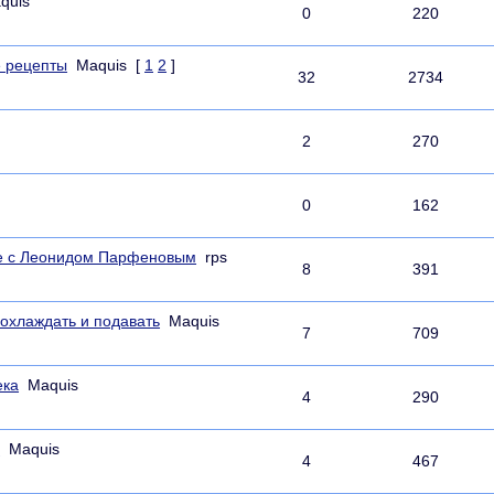
quis
0
220
е рецепты
Maquis
[
1
2
]
32
2734
2
270
0
162
офе с Леонидом Парфеновым
rps
8
391
охлаждать и подавать
Maquis
7
709
ека
Maquis
4
290
я
Maquis
4
467