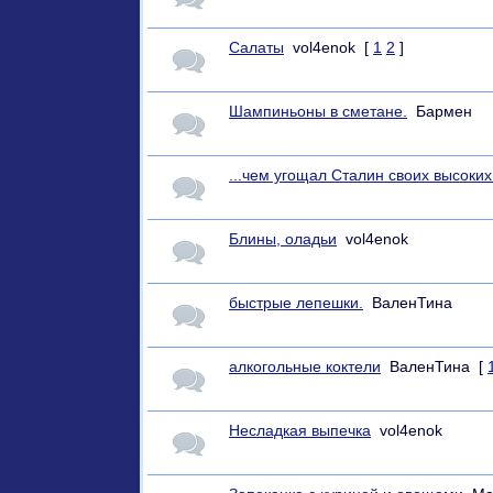
Салаты
vol4enok
[
1
2
]
Шампиньоны в сметане.
Бармен
...чем угощал Сталин своих высоких
Блины, оладьи
vol4enok
быстрые лепешки.
ВаленТина
алкогольные коктели
ВаленТина
[
Несладкая выпечка
vol4enok