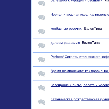
Запеканка с курицей и овощами
Ma
Черная и красная икра. Кулинарны
колбасные розочки.
ВаленТина
делаем рафаэлло
ВаленТина
Perfetto! Секреты итальянского к
Время шампанского: как правильно 
Завещание Оливье, салата и челов
Католическая рождественская кухн