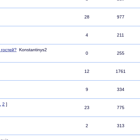
28
977
4
211
 гостей?
Konstantinys2
0
255
12
1761
9
334
1
2
]
23
775
2
313