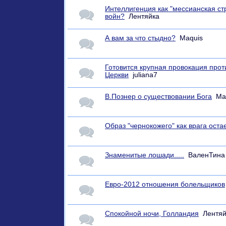
Интеллигенция как "мессианская ст
войн?
Лентяйка
А вам за что стыдно?
Maquis
Готовится крупная провокация прот
Церкви
juliana7
В.Познер о существовании Бога
Ma
Образ "чернокожего" как врага ост
Знаменитые лошади.....
ВаленТина
Евро-2012 отношения болельщиков
Спокойной ночи, Голландия
Лентяй