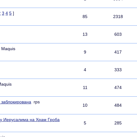
2
3
4
5
]
85
2318
13
603
Maquis
9
417
4
333
aquis
11
474
" заблокирована
rps
10
484
ху Иерусалима на Храм Гроба
5
285