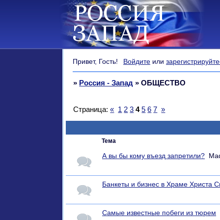
Привет, Гость!
Войдите
или
зарегистрируйте
»
Россия - Запад
»
ОБЩЕСТВО
Страница:
«
1
2
3
4
5
6
7
»
Тема
А вы бы кому въезд запретили?
Ma
Банкеты и бизнес в Храме Христа 
Самые известные побеги из тюрем