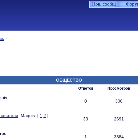
Нов. сообщ
Фору
сь
.
ОБЩЕСТВО
Ответов
Просмотров
quis
0
306
Спасителя
Maquis
[
1
2
]
33
2691
rps
1
3384