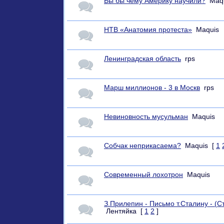
Вы бы чему Америку научили?
Maq
НТВ «Анатомия протеста»
Maquis
Ленинградская область
rps
Марш миллионов - 3 в Москв
rps
Невиновность мусульман
Maquis
Собчак неприкасаема?
Maquis
[
1
Современный лохотрон
Maquis
З.Прилепин - Письмо т.Сталину - (С
Лентяйка
[
1
2
]