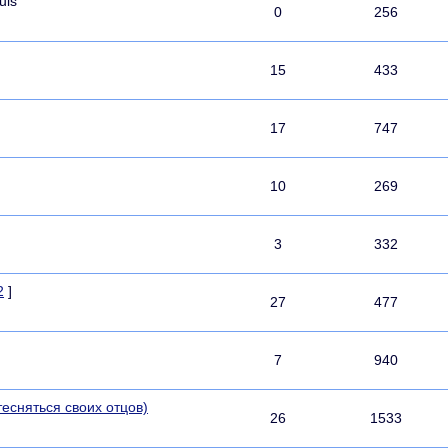
uis
0
256
15
433
17
747
10
269
3
332
2
]
27
477
7
940
тесняться своих отцов)
26
1533