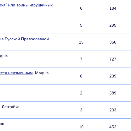
руя" или воины игрушечных
6
184
5
295
ив Русской Православной
15
356
quis
7
727
ается неизменным
Maquis
8
299
2
589
Лентяйка
3
203
ка
16
452