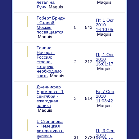
летал на
Maquis
Луну
Maquis
Роберт Бридж
Пт, 1 Окт
- Старой
2010
Москве
5
543
16:10:05
посвящается
Maquis
Maquis
Тонино
Ночера -
Пт, 1 Окт
Россия:
2010
страна,
2
312
16:01:17
которую
Maquis
необходимо
знать
Maquis
Дженнифер
Еремеева - 1
Вт, 7 Сен
сентября -
2010
3
514
ежегодная
11:03:42
паника
Maquis
Maquis
Е.Степанова
- Немецкая
литература о
Пт, 3 Сен
войне с
2010
31
2720