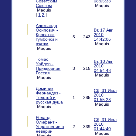
Советским
08:05:33
Союзом
Maquis
Maquis
[
1
2
]
Александр
Осипович -
Вт, 17 Авг
Кроватки,
2010
5
243
тумбочки и
14:42:06
взятки
Maquis
Maquis
Томас
Вт, 10 Авг
Уайдер -
2010
Придворная
3
215
04:54:48
Россия
Maquis
Maquis
Доминик
Сб, 31 Июл
Фернандез -
2010
Толстой и
1
285
01:55:23
русская душа
Maquis
Maquis
Роланд
Сб, 31 Июл
Олифант -
2010
Упражнение в
2
339
01:44:40
неверии
Maquis
Maquis