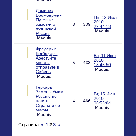
Доминик
Бромберже -
Пн, 12 Июл
Путевые
2010
заметки о
3
339
22:44:13
путинской
Maquis
России
Maquis
Фредерик
Бегбедер -
Вс, 11 Июл
Арестуйте
2010
меня и
5
433
18:45:50
отправьте в
Maquis
Сибирь
Maquis
Герхард
Зимон - Умом
Вт, 15 Июн
Россию не
2010
понять
4
466
06:53:04
Страна и ее
Maquis
мифы
Maquis
Страница:
«
1
2
3
»