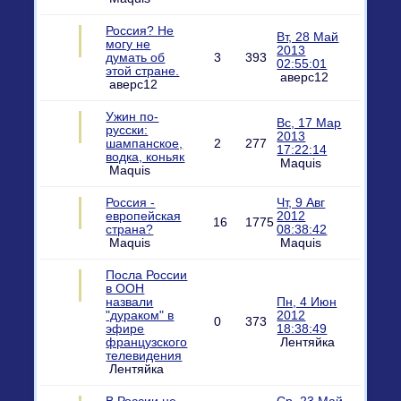
Россия? Не
Вт, 28 Май
могу не
2013
думать об
3
393
02:55:01
этой стране.
аверс12
аверс12
Ужин по-
Вс, 17 Мар
русски:
2013
шампанское,
2
277
17:22:14
водка, коньяк
Maquis
Maquis
Россия -
Чт, 9 Авг
европейская
2012
16
1775
страна?
08:38:42
Maquis
Maquis
Посла России
в ООН
назвали
Пн, 4 Июн
"дураком" в
2012
0
373
эфире
18:38:49
французского
Лентяйка
телевидения
Лентяйка