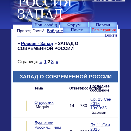
Нов. сообщ
Форум
Портал
Поиск
Регистрация
Привет, Гость!
Войдите
или
зарегистрируйтесь
.
Войти
»
Россия - Запад
»
ЗАПАД О
СОВРЕМЕННОЙ РОССИИ
Страница:
«
1
2
3
»
ЗАПАД О СОВРЕМЕННОЙ РОССИИ
Последнее
Тема
Ответов
Просмотров
сообщение
Ср, 23 Сен
О русских
2015
14
730
Maquis
19:09:35
Бармен
Лучше уж
Пт, 11 Сен
Россия.... чем
2015