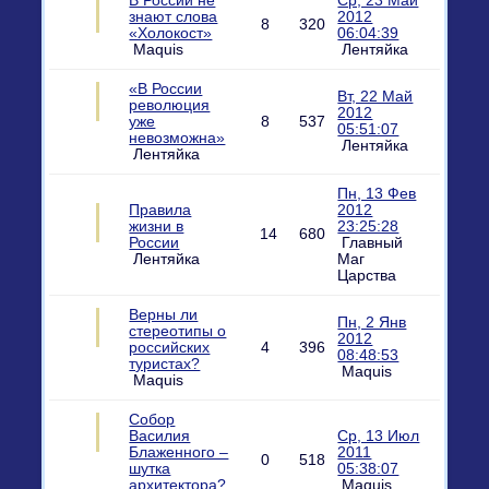
В России не
Ср, 23 Май
знают слова
2012
8
320
«Холокост»
06:04:39
Maquis
Лентяйка
«В России
Вт, 22 Май
революция
2012
уже
8
537
05:51:07
невозможна»
Лентяйка
Лентяйка
Пн, 13 Фев
Правила
2012
жизни в
23:25:28
14
680
России
Главный
Лентяйка
Маг
Царства
Верны ли
Пн, 2 Янв
стереотипы о
2012
российских
4
396
08:48:53
туристах?
Maquis
Maquis
Собор
Василия
Ср, 13 Июл
Блаженного –
2011
0
518
шутка
05:38:07
архитектора?
Maquis