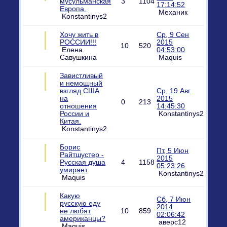
мусульманская
3
1104
17:14:52
Европа.
Механик
Konstantinys2
Хочу жить в
Ср, 9 Сен
РОССИИ!!!
2015
10
520
Елена
04:53:00
Савушкина
Maquis
Завистливый
и немощный
взгляд США
Ср, 19 Авг
на
2015
0
213
отношения
14:45:30
России и
Konstantinys2
Китая.
Konstantinys2
Борис
Пт, 5 Июн
Райтшустер -
2015
Русская душа
4
1158
05:23:26
умирает
Konstantinys2
Maquis
Какую
Сб, 7 Июн
русскую еду
2014
не любят
10
859
02:06:42
американцы?
аверс12
Maquis